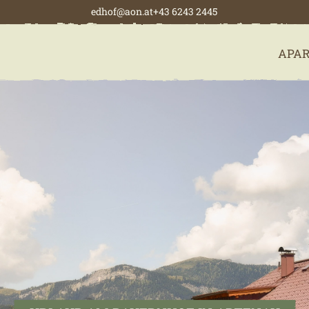
edhof@aon.at
+43 6243 2445
APA