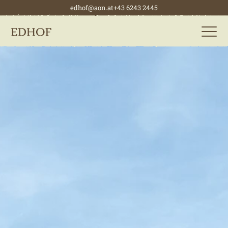
edhof@aon.at
+43 6243 2445